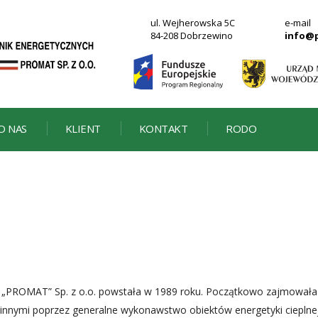
ul. Wejherowska 5C
e-mail
84-208 Dobrzewino
info@
O NAS
KLIENT
KONTAKT
RODO
 „PROMAT” Sp. z o.o. powstała w 1989 roku. Początkowo zajmowała 
y innymi poprzez generalne wykonawstwo obiektów energetyki cieplne