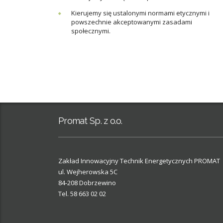
Kierujemy się ustalonymi normami etycznymi i
powszechnie akceptowanymi zasadami
społecznymi.
Promat Sp. z o.o.
Zakład Innowacyjny Technik Energetycznych PROMAT
ul. Wejherowska 5C
84-208 Dobrzewino
Tel. 58 663 02 02