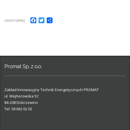
Facebook
Twitter
Share
UDOSTĘPNIJ
Promat Sp. z o.o.
Zakład Innowacyjny Technik Energetycznych PROMAT
ul. Wejherowska 5C
84-208 Dobrzewino
Tel. 58 663 02 02